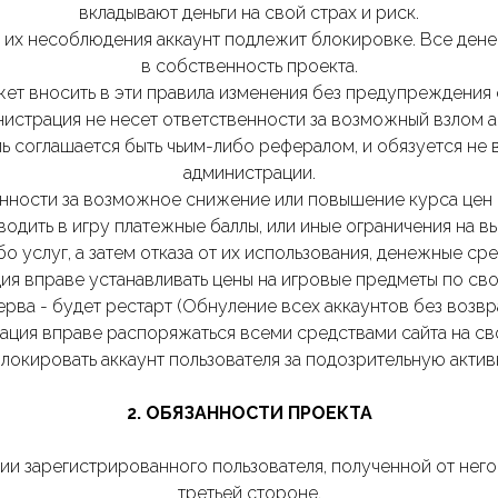
вкладывают деньги на свой страх и риск.
ли их несоблюдения аккаунт подлежит блокировке. Все де
в собственность проекта.
жет вносить в эти правила изменения без предупреждения 
инистрация не несет ответственности за возможный взлом а
ель соглашается быть чьим-либо рефералом, и обязуется н
администрации.
венности за возможное снижение или повышение курса цен и
вводить в игру платежные баллы, или иные ограничения на в
ибо услуг, а затем отказа от их использования, денежные с
ция вправе устанавливать цены на игровые предметы по с
зерва - будет рестарт (Обнуление всех аккаунтов без возвр
рация вправе распоряжаться всеми средствами сайта на с
блокировать аккаунт пользователя за подозрительную акти
2. ОБЯЗАННОСТИ ПРОЕКТА
ии зарегистрированного пользователя, полученной от нег
третьей стороне.