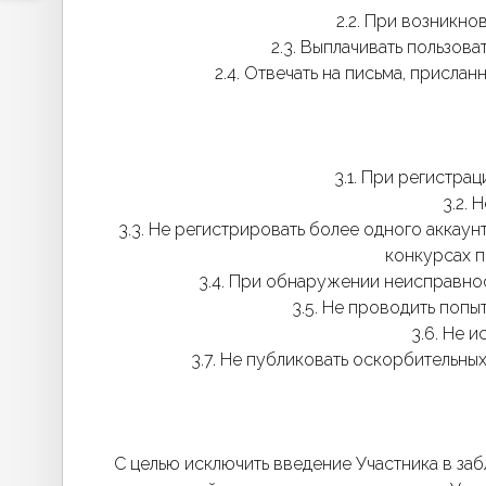
2.2. При возникно
2.3. Выплачивать пользов
2.4. Отвечать на письма, присла
3.1. При регистр
3.2. 
3.3. Не регистрировать более одного аккаун
конкурсах п
3.4. При обнаружении неисправно
3.5. Не проводить поп
3.6. Не 
3.7. Не публиковать оскорбительны
С целью исключить введение Участника в за