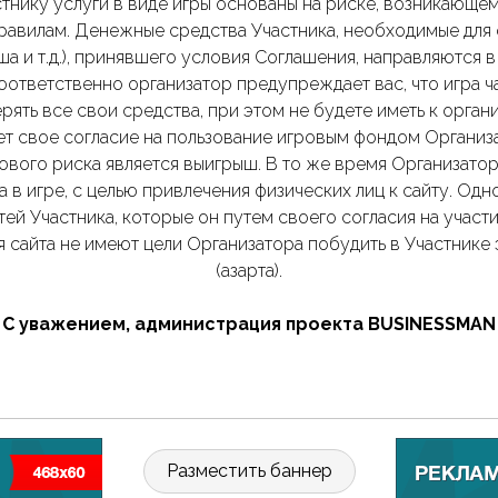
стнику услуги в виде игры основаны на риске, возникающ
равилам. Денежные средства Участника, необходимые для 
а и т.д.), принявшего условия Соглашения, направляются в
оответственно организатор предупреждает вас, что игра 
ть все свои средства, при этом не будете иметь к органи
т свое согласие на пользование игровым фондом Организ
рового риска является выигрыш. В то же время Организато
 в игре, с целью привлечения физических лиц к сайту. Одн
й Участника, которые он путем своего согласия на участ
я сайта не имеют цели Организатора побудить в Участнике
(азарта).
С уважением, администрация проекта BUSINESSMAN
Разместить баннер