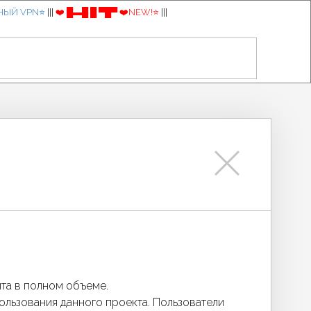
НЫЙ VPN⭐️
|||
❤️ █▬█ █ ▀█▀ ❤️NEW!⭐️
|||
йта в полном объеме.
ользования данного проекта. Пользователи