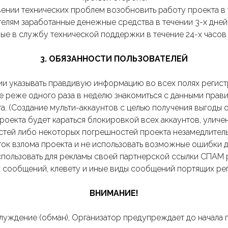
вении технических проблем возобновить работу проекта в 
ателям заработанные денежные средства в течении 3-х дней 
нные в службу технической поддержки в течение 24-х часов
3. ОБЯЗАННОСТИ ПОЛЬЗОВАТЕЛЕЙ
ации указывать правдивую информацию во всех полях регис
Не реже одного раза в неделю знакомиться с данными прави
та. (Создание мульти-аккаунтов с целью получения выгоды
роекта будет караться блокировкой всех аккаунтов, уличенн
стей либо некоторых погрешностей проекта незамедлител
ыток взлома проекта и не использовать возможные ошибки 
использовать для рекламы своей партнерской ссылки СПАМ 
х сообщений, клевету и иные виды сообщений портящих ре
ВНИМАНИЕ!
блуждение (обман), Организатор предупреждает до начала 